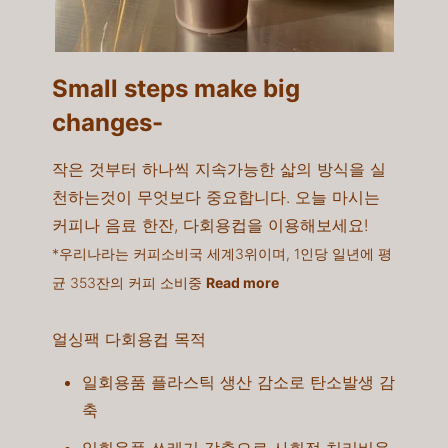
Small steps make big
changes-​
작은 것부터 하나씩 지속가능한 삷의 방식을 실
천하는것이 무엇보다 중요합니다. 오늘 마시는
커피나 음료 한잔, 다회용컵을 이용해보세요!​
*우리나라는 커피소비국 세계3위이며, 1인당 일년에 평
균 353잔의 커피 소비중
Read more
얼싱팩 다회용컵 목적
일회용품 플라스틱 생산 감소로 탄소발생 감
축​