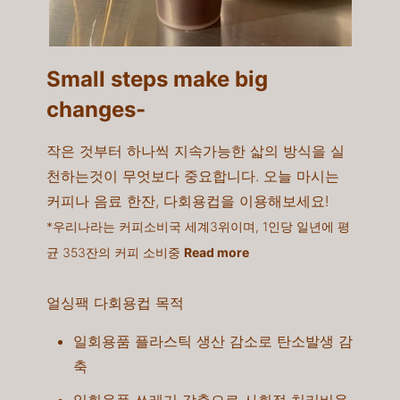
Small steps make big
changes-​
작은 것부터 하나씩 지속가능한 삷의 방식을 실
천하는것이 무엇보다 중요합니다. 오늘 마시는
커피나 음료 한잔, 다회용컵을 이용해보세요!​
*우리나라는 커피소비국 세계3위이며, 1인당 일년에 평
균 353잔의 커피 소비중
Read more
얼싱팩 다회용컵 목적
일회용품 플라스틱 생산 감소로 탄소발생 감
축​