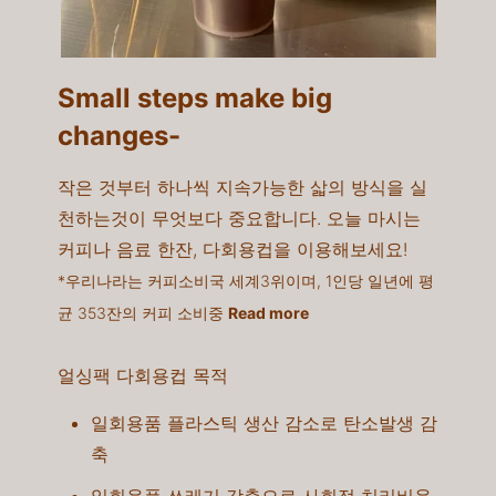
Small steps make big
changes-​
작은 것부터 하나씩 지속가능한 삷의 방식을 실
천하는것이 무엇보다 중요합니다. 오늘 마시는
커피나 음료 한잔, 다회용컵을 이용해보세요!​
*우리나라는 커피소비국 세계3위이며, 1인당 일년에 평
균 353잔의 커피 소비중
Read more
얼싱팩 다회용컵 목적
일회용품 플라스틱 생산 감소로 탄소발생 감
축​