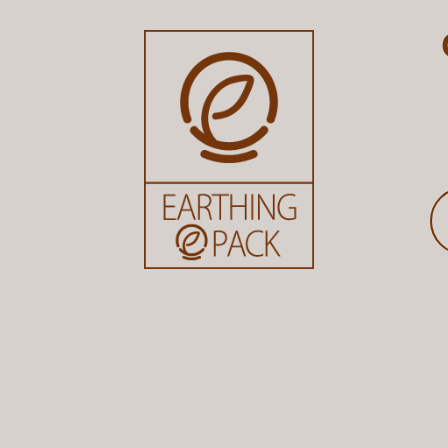
연락처
*
【물류】 오늘 공급/수거 해주셨는데
5.언제까지 세척이 완료되어야 하나요?
【물류】 얼싱팩 다회용컵 공급과 
내용
*
6. 문의하게 된 경로는 어떻게 되시나요?
【물류】 얼싱팩 다회용컵 공급 및 
포탈검색
SNS(페이스북, 인스타, 유튜브 등)
블로그
지인추천
문의하기
기타
6-1. 기타 작성란
※ 기타를 선택하신 분들은 내용을 작성해주세요.