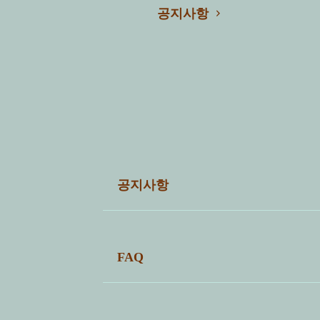
공지사항
공지사항
전체 5
FAQ
번호
자주묻는 질문
5
얼싱팩 다회용컵 포인트 적립방법