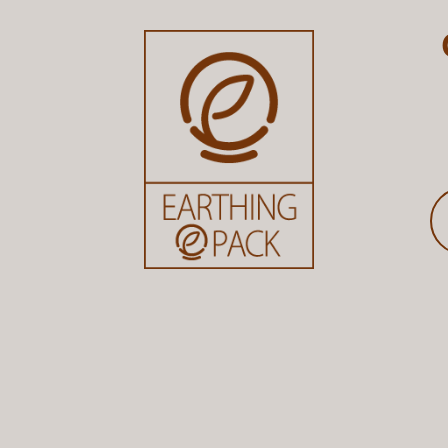
연락처
*
【시스템】 마스터 정보 변경을 위한
5.언제까지 세척이 완료되어야 하나요?
【시스템】 파트너샵 아이디/비밀번
내용
*
6. 문의하게 된 경로는 어떻게 되시나요?
【시스템】 세척센터 아이디/비밀번
포탈검색
SNS(페이스북, 인스타, 유튜브 등)
블로그
지인추천
문의하기
기타
6-1. 기타 작성란
※ 기타를 선택하신 분들은 내용을 작성해주세요.