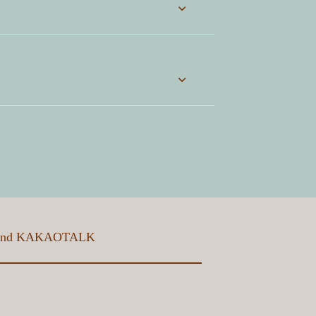
2024.08.20
805
earthingpack
2024.06.27
791
earthingpack
2024.06.20
810
earthingpack
2023.03.13
2250
earthingpack
and
KAKAOTALK