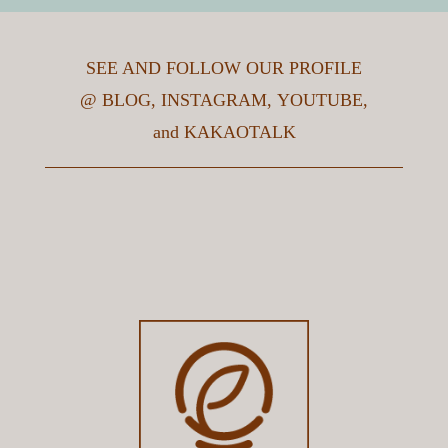
버리면 어쩌죠?
※ 세척하고자하는 제품의 수량을 적어주세요.
3. 세척후 배송받고자 하는 장소(주소)는 어디인가요?
이름
*
【리리드컵】 일회용 컵 재활용과 얼싱
SEE AND FOLLOW OUR PROFILE
팩 다회용 컵 재활용, 똑같은 플라스틱
@
BLOG
,
INSTAGRAM
,
YOUTUBE
,
재활용 아닌가요?
and
KAKAOTALK
4.세척할 제품의 세척장 입고시기는 언제인가요?
이메일
*
【리리드컵】 스크래치 또는 균혈, 파손
된 다회용 컵은 어떻게 처리되나요?
5.언제까지 세척이 완료되어야 하나요?
연락처
*
【리리드컵】 얼싱팩 다회용 컵 종류 및
사이즈를 알고싶어요.
6. 문의하게 된 경로는 어떻게 되시나요?
내용
*
【리리드컵】 얼싱팩 다회용 컵은 어떤
포탈검색
소재로 만드나요?
SNS(페이스북, 인스타, 유튜브 등)
블로그
【얼싱팩】 얼싱팩 다회용 컵 서비스는