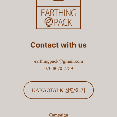
지인추천
어떤 곳에서 사용되나요?
기타
문의하기
6-1. 기타 작성란
【얼싱팩】 얼싱팩 다회용 컵 이용 시 보
증금은 얼마인가요?
※ 기타를 선택하신 분들은 내용을 작성해주세요.
Contact with us
처음
«
5
»
마지막
7. 담당자 성함은 어떻게 되나요?
검색
earthingpack@gmail.com
070 8670 2759
8. 담당자 연락처는 어떻게 되나요?
KAKAOTALK 상담하기
※ 연락처는 ' - ' 없이 번호만 입력해주세요.
9. 담당자 이메일주소는 어떻게 되나요?
Campaign