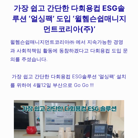
가장 쉽고 간단한 다회용컵 ESG솔
루션 ‘얼싱팩’ 도입 ‘윌헴슨쉽매니지
먼트코리아(주)’
윌헴슨쉽매니지먼트코리아㈜ 에서 지속가능한 경영
과 사회적책임 활동에 동참하겠다고 다회용컵 도입 문
의를 주셨습니다.
가장 쉽고 간단한 다회용컵 ESG솔루션 ‘얼싱팩’ 설치
를 위하여 4월12일 부산으로 Go Go !!!