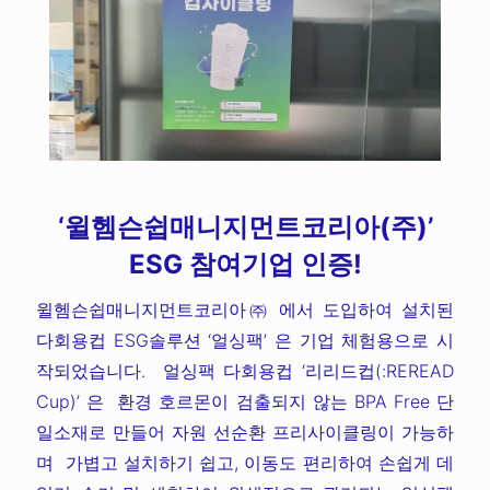
‘윌헴슨쉽매니지먼트코리아(주)’
ESG 참여기업 인증!
윌헴슨쉽매니지먼트코리아㈜ 에서 도입하여 설치된
다회용컵 ESG솔루션 ‘얼싱팩’ 은 기업 체험용으로 시
작되었습니다.
얼싱팩 다회용컵 ‘리리드컵(:REREAD
Cup)’
은
환경 호르몬이 검출되지 않는 BPA Free 단
일소재로 만들어 자원 선순환 프리사이클링이 가능하
며 가볍고 설치하기 쉽고, 이동도 편리하여 손쉽게 데