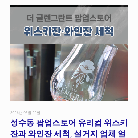
2026년 07월 22일
성수동 팝업스토어 유리컵 위스키
잔과 와인잔 세척, 설거지 업체 얼