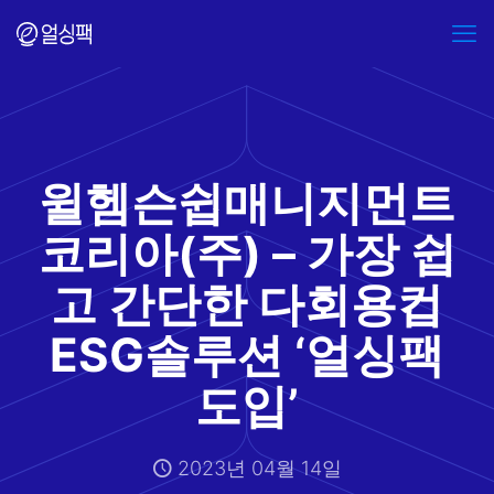
윌헴슨쉽매니지먼트
코리아(주) – 가장 쉽
고 간단한 다회용컵
ESG솔루션 ‘얼싱팩
도입’
2023년 04월 14일