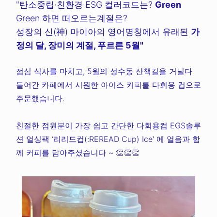
"탄소중립·친환경·ESG 컬러코드는?
Green
Green 하면 떠오르는계절은?
성장의 신(神) 마이아의 영어명칭에서 유래된
가
정의 달, 장미의 계절, 푸르른 5월"
점심 식사를 마치고, 5월의 성수동 산책길을 거닐다
들어간 카페에서 시원한 아이스 커피를 다회용 컵으로
주문했습니다.
친절한 점원분이 가장 쉽고 간단한 다회용컵 EGS솔루
션 얼싱팩 ‘리리드컵(:REREAD Cup) Ice' 에 얼음과 함
께 커피를 담아주셨습니다 ~ 👏👏👏