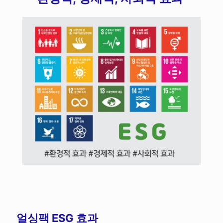
얼싱팩 ESG 효과