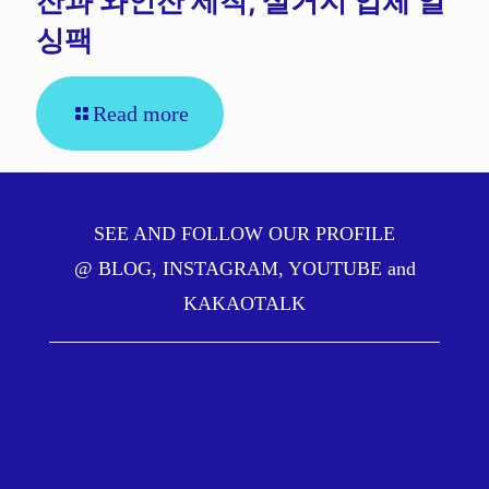
잔과 와인잔 세척, 설거지 업체 얼
싱팩
Read more
SEE AND FOLLOW OUR PROFILE
@
BLOG
,
INSTAGRAM
,
YOUTUBE
and
KAKAOTALK