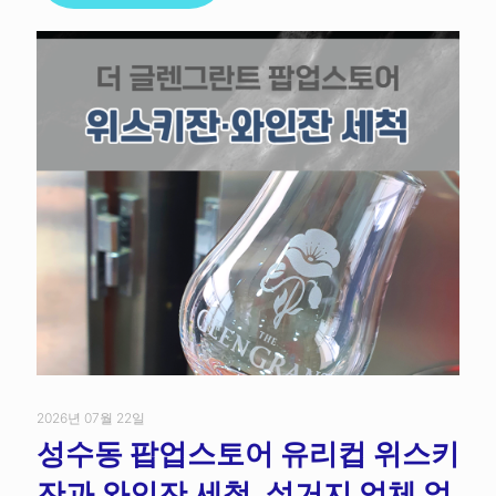
2026년 07월 22일
성수동 팝업스토어 유리컵 위스키
잔과 와인잔 세척, 설거지 업체 얼