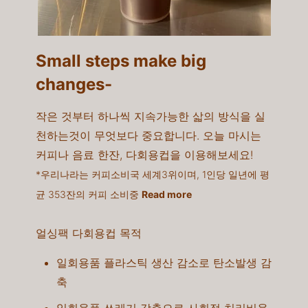
Small steps make big
changes-​
작은 것부터 하나씩 지속가능한 삷의 방식을 실
천하는것이 무엇보다 중요합니다. 오늘 마시는
커피나 음료 한잔, 다회용컵을 이용해보세요!​
*우리나라는 커피소비국 세계3위이며, 1인당 일년에 평
균 353잔의 커피 소비중
Read more
얼싱팩 다회용컵 목적
일회용품 플라스틱 생산 감소로 탄소발생 감
축​