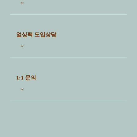
검색
자주묻는 질문
전체
공통
파트너샵
세척센터
얼싱팩 도입상담
【얼싱팩】 얼싱팩을 사용하면 어떤 혜
택을 받나요?
자세한 상담을 위해 아래 질문에 답변해주시면 담당자
가 확인 후 연락드립니다.
【얼싱팩】 얼싱팩은 어떤 서비스인가
1:1 문의
요?
1. 세척하고자 하는 제품은 무엇인가요?
처음
«
6
ⓘ 얼싱팩서비스 도입을 희망하시는 분은 "도입상담"
※ 세척하고자하는 제품을 적어주세요.
탭에 문의요망.
검색
2. 수량은 어떻게 되나요?
제목
*