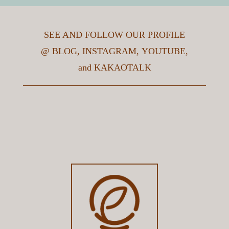
※ 세척하고자하는 제품의 수량을 적어주세요.
3. 세척후 배송받고자 하는 장소(주소)는 어디인가요?
이름
*
SEE AND FOLLOW OUR PROFILE
@
BLOG
,
INSTAGRAM
,
YOUTUBE
,
and
KAKAOTALK
4.세척할 제품의 세척장 입고시기는 언제인가요?
이메일
*
5.언제까지 세척이 완료되어야 하나요?
연락처
*
6. 문의하게 된 경로는 어떻게 되시나요?
내용
*
포탈검색
SNS(페이스북, 인스타, 유튜브 등)
블로그